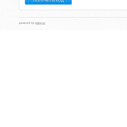
powered by
prlog.ru