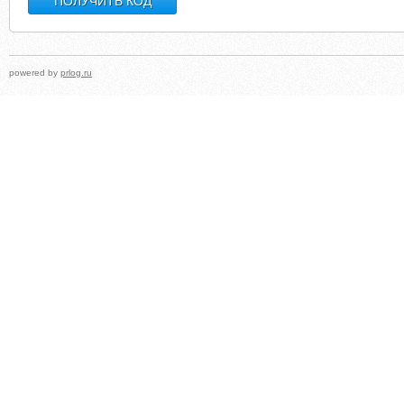
powered by
prlog.ru