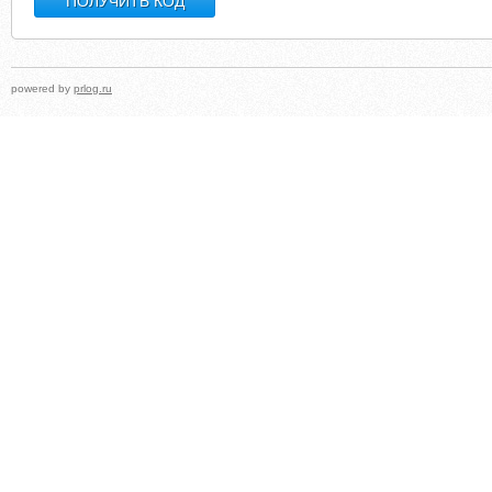
powered by
prlog.ru