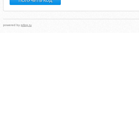
powered by
prlog.ru