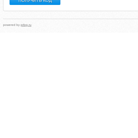
powered by
prlog.ru