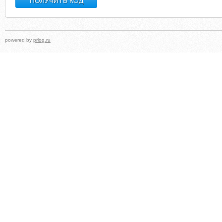
powered by
prlog.ru