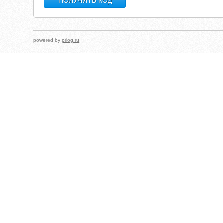
powered by
prlog.ru