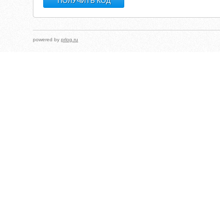
powered by
prlog.ru