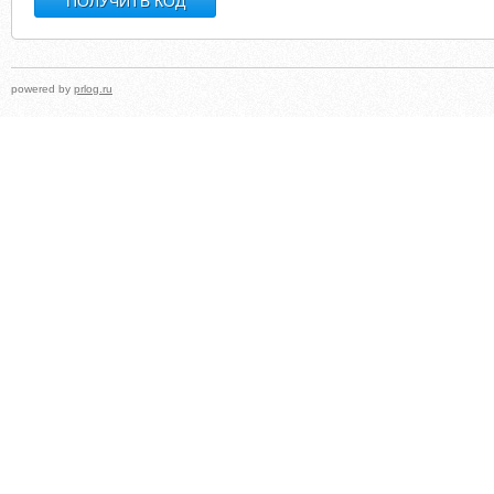
powered by
prlog.ru