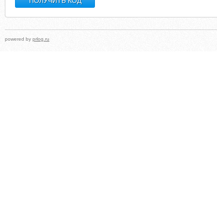
powered by
prlog.ru