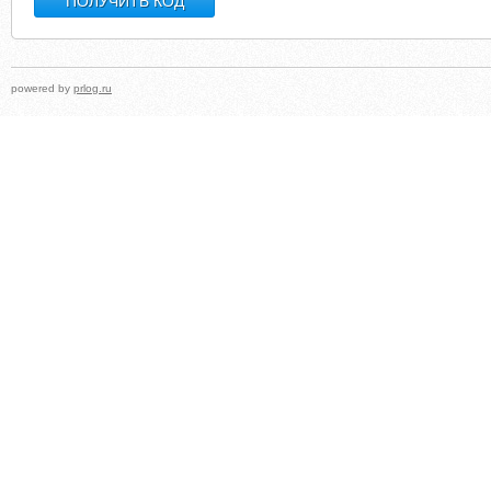
powered by
prlog.ru