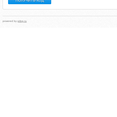
powered by
prlog.ru