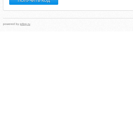
powered by
prlog.ru