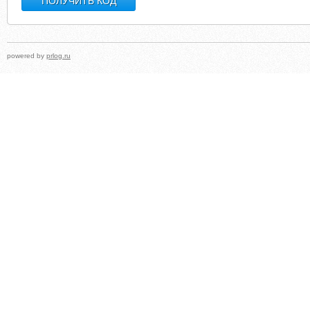
powered by
prlog.ru