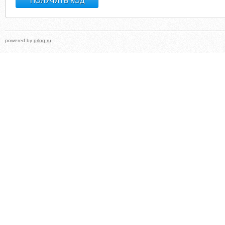
powered by
prlog.ru