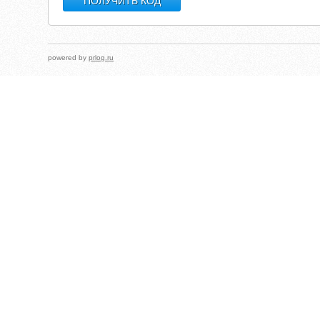
powered by
prlog.ru