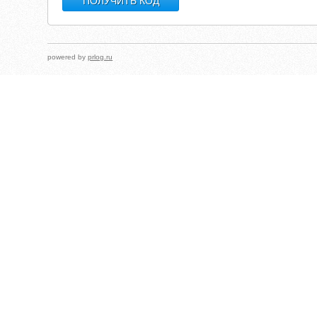
powered by
prlog.ru