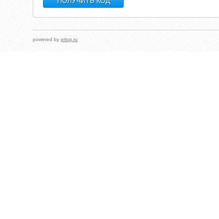
powered by
prlog.ru