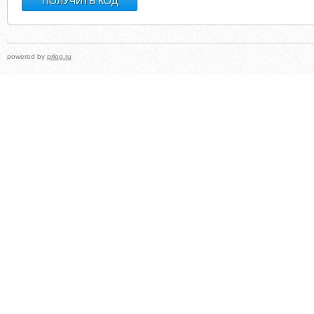
powered by
prlog.ru