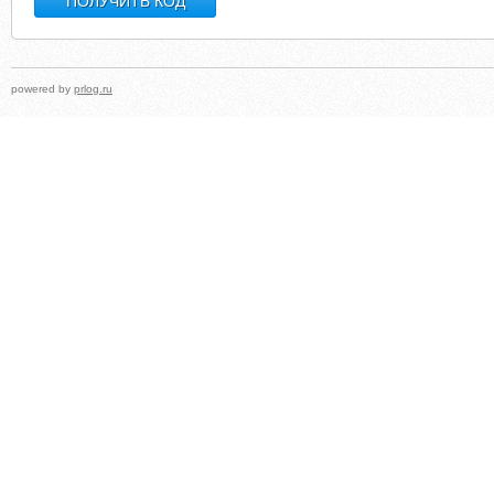
powered by
prlog.ru