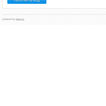
powered by
prlog.ru