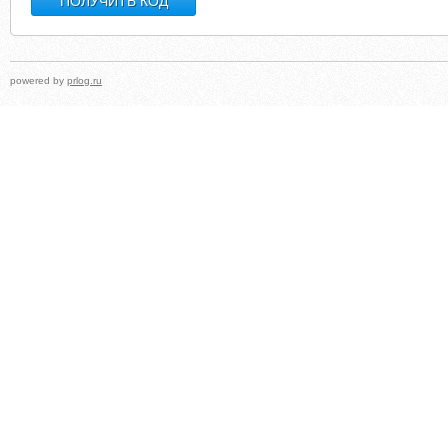
powered by
prlog.ru