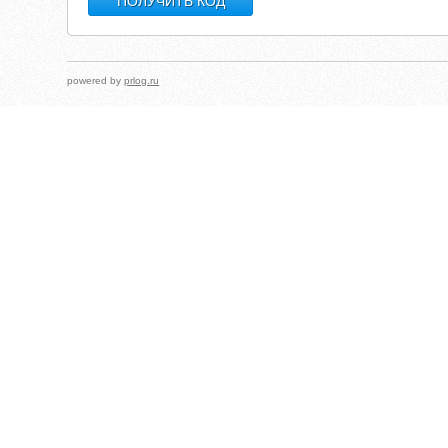
powered by
prlog.ru