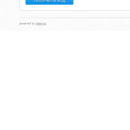
powered by
prlog.ru