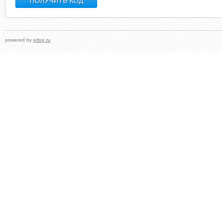
powered by
prlog.ru