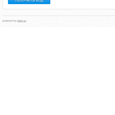
powered by
prlog.ru