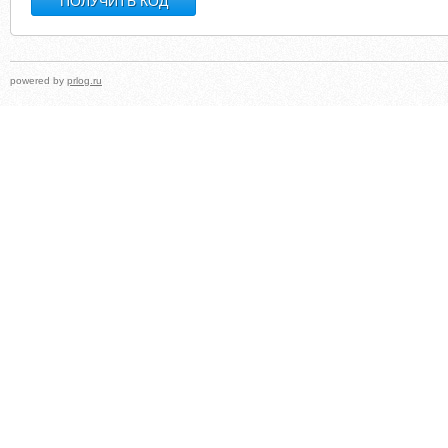
powered by
prlog.ru