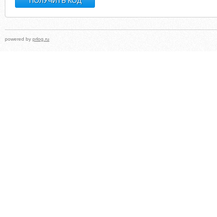
powered by
prlog.ru