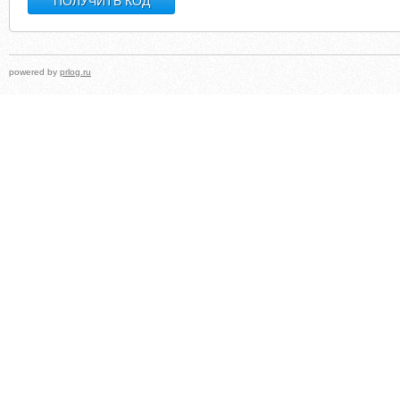
powered by
prlog.ru