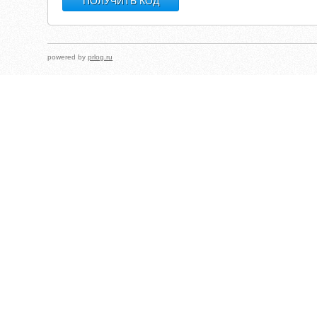
powered by
prlog.ru