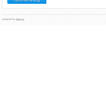
powered by
prlog.ru