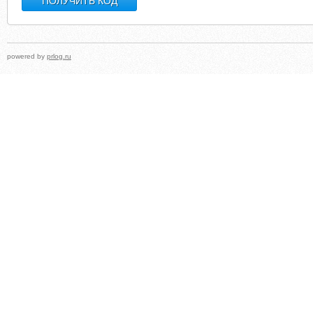
powered by
prlog.ru