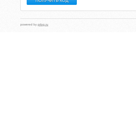
powered by
prlog.ru