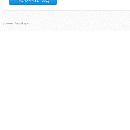
powered by
prlog.ru