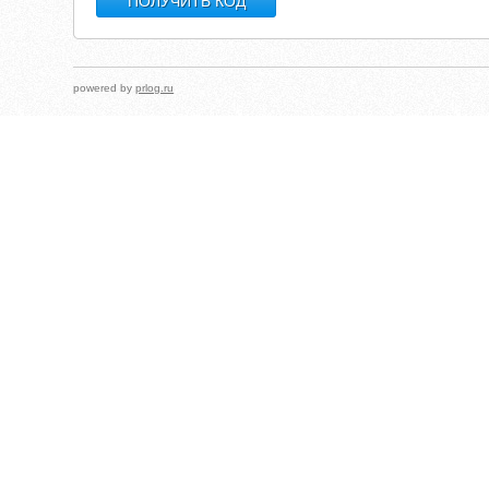
powered by
prlog.ru