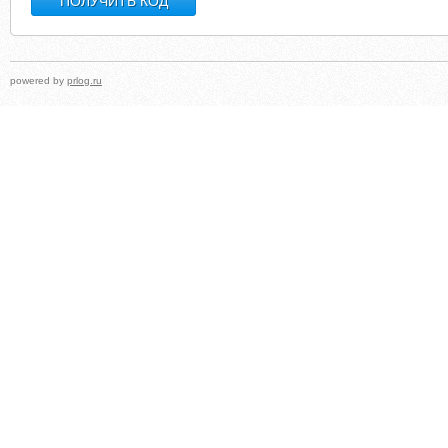
powered by
prlog.ru