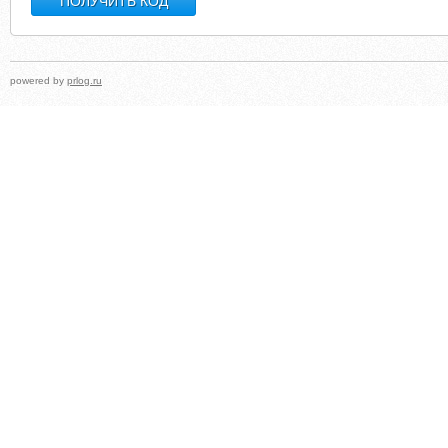
powered by
prlog.ru