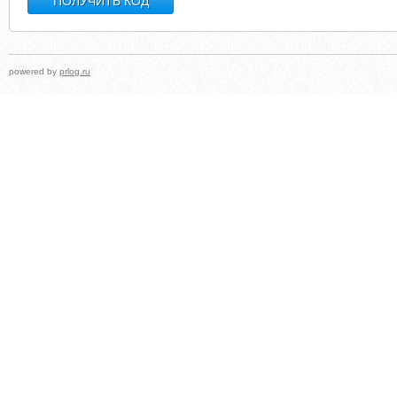
powered by
prlog.ru