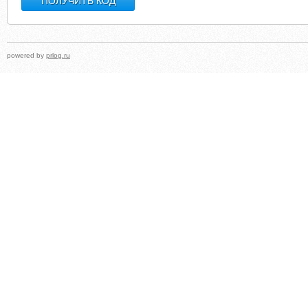
powered by
prlog.ru