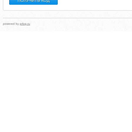
powered by
prlog.ru