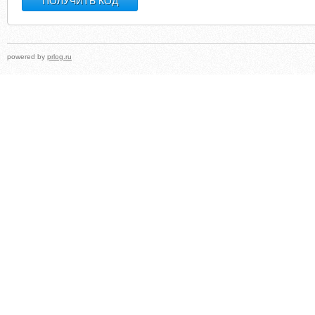
powered by
prlog.ru