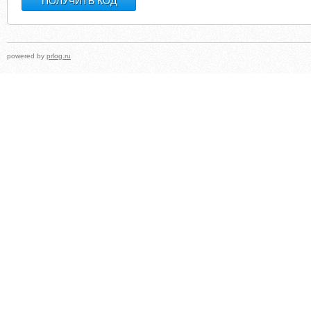
powered by
prlog.ru