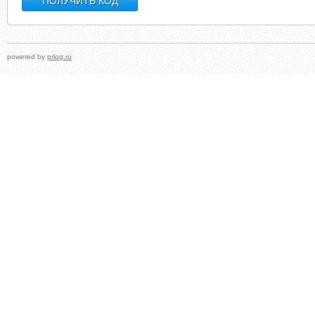
powered by
prlog.ru