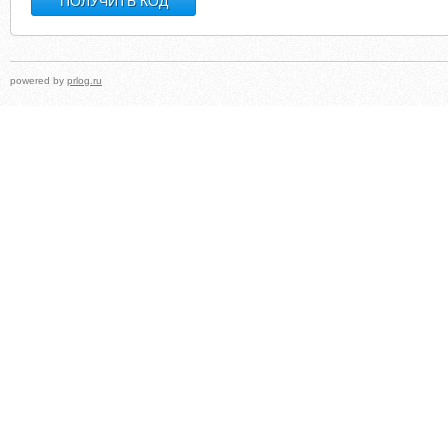
powered by
prlog.ru