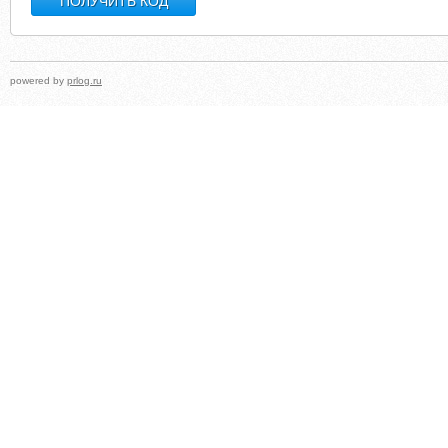
powered by
prlog.ru