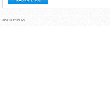
powered by
prlog.ru