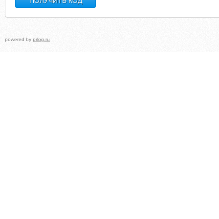
powered by
prlog.ru