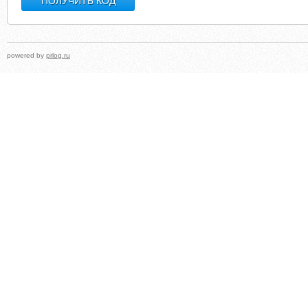
powered by
prlog.ru