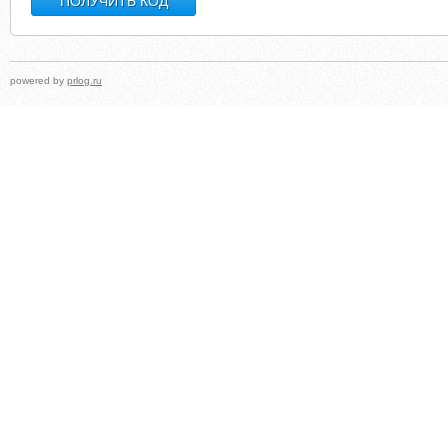
powered by
prlog.ru