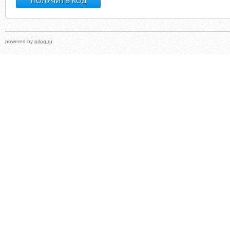
powered by
prlog.ru